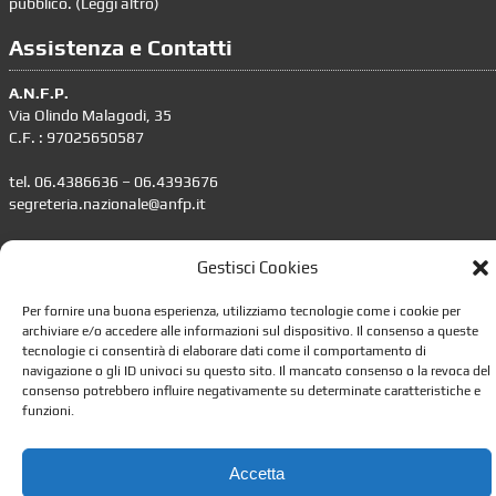
pubblico. (
Leggi altro
)
Assistenza e Contatti
A.N.F.P.
Via Olindo Malagodi, 35
C.F. : 97025650587
tel. 06.4386636 – 06.4393676
segreteria.nazionale@anfp.it
Responsabile trattamento dati personali: dpo@anfp.it
Gestisci Cookies
Informazioni
Per fornire una buona esperienza, utilizziamo tecnologie come i cookie per
archiviare e/o accedere alle informazioni sul dispositivo. Il consenso a queste
•
Impostazione della Privacy
tecnologie ci consentirà di elaborare dati come il comportamento di
•
Gestione dei Cookie
navigazione o gli ID univoci su questo sito. Il mancato consenso o la revoca del
consenso potrebbero influire negativamente su determinate caratteristiche e
•
Leggi lo Statuto
funzioni.
•
Contattaci
Accetta