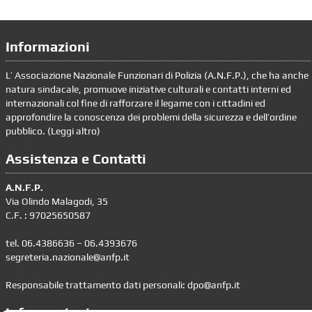
Informazioni
L’ Associazione Nazionale Funzionari di Polizia (A.N.F.P.), che ha anche
natura sindacale, promuove iniziative culturali e contatti interni ed
internazionali col fine di rafforzare il legame con i cittadini ed
approfondire la conoscenza dei problemi della sicurezza e dell’ordine
pubblico. (
Leggi altro
)
Assistenza e Contatti
A.N.F.P.
Via Olindo Malagodi, 35
C.F. : 97025650587
tel. 06.4386636 – 06.4393676
segreteria.nazionale@anfp.it
Responsabile trattamento dati personali: dpo@anfp.it