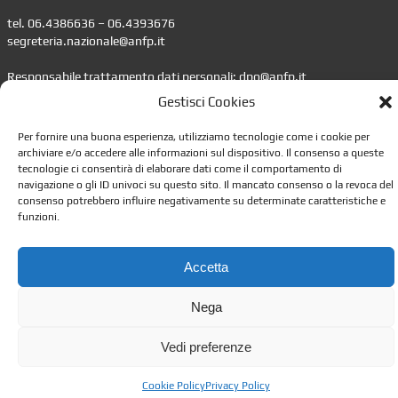
tel. 06.4386636 – 06.4393676
segreteria.nazionale@anfp.it
Responsabile trattamento dati personali: dpo@anfp.it
Gestisci Cookies
Informazioni
Per fornire una buona esperienza, utilizziamo tecnologie come i cookie per
•
Impostazione della Privacy
archiviare e/o accedere alle informazioni sul dispositivo. Il consenso a queste
tecnologie ci consentirà di elaborare dati come il comportamento di
•
Gestione dei Cookie
navigazione o gli ID univoci su questo sito. Il mancato consenso o la revoca del
•
Leggi lo Statuto
consenso potrebbero influire negativamente su determinate caratteristiche e
•
Contattaci
funzioni.
Accetta
Nega
Vedi preferenze
Cookie Policy
Privacy Policy