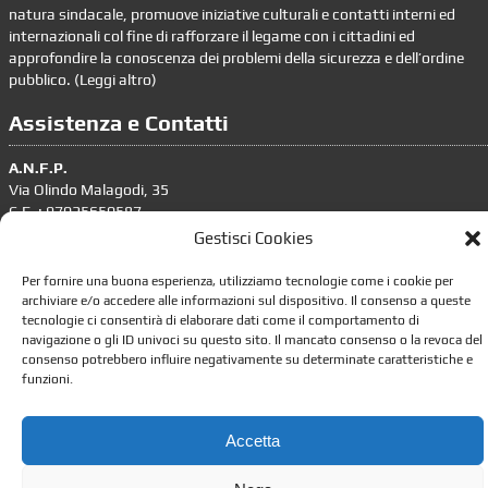
natura sindacale, promuove iniziative culturali e contatti interni ed
internazionali col fine di rafforzare il legame con i cittadini ed
approfondire la conoscenza dei problemi della sicurezza e dell’ordine
pubblico. (
Leggi altro
)
Assistenza e Contatti
A.N.F.P.
Via Olindo Malagodi, 35
C.F. : 97025650587
Gestisci Cookies
tel. 06.4386636 – 06.4393676
segreteria.nazionale@anfp.it
Per fornire una buona esperienza, utilizziamo tecnologie come i cookie per
archiviare e/o accedere alle informazioni sul dispositivo. Il consenso a queste
Responsabile trattamento dati personali: dpo@anfp.it
tecnologie ci consentirà di elaborare dati come il comportamento di
navigazione o gli ID univoci su questo sito. Il mancato consenso o la revoca del
Informazioni
consenso potrebbero influire negativamente su determinate caratteristiche e
funzioni.
•
Impostazione della Privacy
•
Gestione dei Cookie
Accetta
•
Leggi lo Statuto