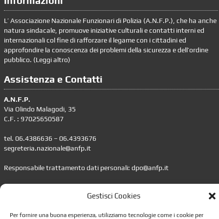
Informazioni
L’ Associazione Nazionale Funzionari di Polizia (A.N.F.P.), che ha anche
natura sindacale, promuove iniziative culturali e contatti interni ed
internazionali col fine di rafforzare il legame con i cittadini ed
approfondire la conoscenza dei problemi della sicurezza e dell’ordine
pubblico. (
Leggi altro
)
Assistenza e Contatti
A.N.F.P.
Via Olindo Malagodi, 35
C.F. : 97025650587
tel. 06.4386636 – 06.4393676
segreteria.nazionale@anfp.it
Responsabile trattamento dati personali: dpo@anfp.it
Informazioni
Gestisci Cookies
•
Impostazione della Privacy
Per fornire una buona esperienza, utilizziamo tecnologie come i cookie per