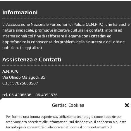
Informazioni
L’ Associazione Nazionale Funzionari di Polizia (A.N.F.P.), che ha anche
natura sindacale, promuove iniziative culturali e contatti interni ed
internazionali col fine di rafforzare il legame con i cittadini ed
approfondire la conoscenza dei problemi della sicurezza e dell’ordine
pubblico. (
Leggi altro
)
Assistenza e Contatti
A.N.F.P.
Via Olindo Malagodi, 35
C.F. : 97025650587
tel. 06.4386636 – 06.4393676
segreteria.nazionale@anfp.it
Gestisci Cookies
Responsabile trattamento dati personali: dpo@anfp.it
Per fornire una buona esperienza, utilizziamo tecnologie come i cookie per
archiviare e/o accedere alle informazioni sul dispositivo. Il consenso a queste
Informazioni
tecnologie ci consentirà di elaborare dati come il comportamento di