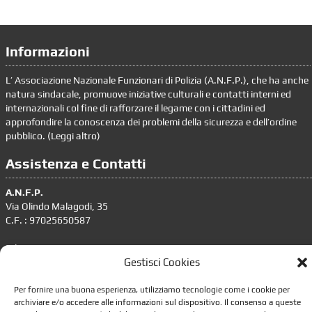
Informazioni
L’ Associazione Nazionale Funzionari di Polizia (A.N.F.P.), che ha anche
natura sindacale, promuove iniziative culturali e contatti interni ed
internazionali col fine di rafforzare il legame con i cittadini ed
approfondire la conoscenza dei problemi della sicurezza e dell’ordine
pubblico. (
Leggi altro
)
Assistenza e Contatti
A.N.F.P.
Via Olindo Malagodi, 35
C.F. : 97025650587
tel. 06.4386636 – 06.4393676
Gestisci Cookies
segreteria.nazionale@anfp.it
Responsabile trattamento dati personali: dpo@anfp.it
Per fornire una buona esperienza, utilizziamo tecnologie come i cookie per
archiviare e/o accedere alle informazioni sul dispositivo. Il consenso a queste