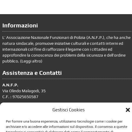
Informazioni
L’ Associazione Nazionale Funzionari di Polizia (A.N.F.P.), che ha anche
natura sindacale, promuove iniziative culturali e contatti interni ed
internazionali col fine di rafforzare il legame con i cittadini ed
approfondire la conoscenza dei problemi della sicurezza e dell’ordine
pubblico. (
Leggi altro
)
Assistenza e Contatti
A.N.F.P.
Via Olindo Malagodi, 35
C.F. : 97025650587
tel. 06.4386636 – 06.4393676
Gestisci Cookies
segreteria.nazionale@anfp.it
Per fornire una buona esperienza, utilizziamo tecnologie come i cookie per
Responsabile trattamento dati personali: dpo@anfp.it
archiviare e/o accedere alle informazioni sul dispositivo. Il consenso a queste