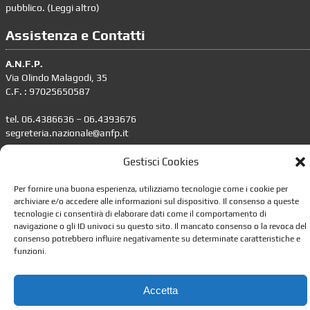
pubblico. (
Leggi altro
)
Assistenza e Contatti
A.N.F.P.
Via Olindo Malagodi, 35
C.F. : 97025650587
tel. 06.4386636 – 06.4393676
segreteria.nazionale@anfp.it
Responsabile trattamento dati personali: dpo@anfp.it
Gestisci Cookies
Informazioni
Per fornire una buona esperienza, utilizziamo tecnologie come i cookie per
archiviare e/o accedere alle informazioni sul dispositivo. Il consenso a queste
tecnologie ci consentirà di elaborare dati come il comportamento di
•
Impostazione della Privacy
navigazione o gli ID univoci su questo sito. Il mancato consenso o la revoca del
•
Gestione dei Cookie
consenso potrebbero influire negativamente su determinate caratteristiche e
funzioni.
•
Leggi lo Statuto
•
Contattaci
Accetta