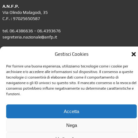
A.N.F.P.
Via Olindo Malagodi, 35
C.F. : 97025650587
tel. 06.4386636 – 06.4393676
segreteria.nazionale@anfp.it
Responsabile trattamento dati personali: dpo@anfp.it
Gestisci Cookies
Informazioni
Per fornire una buona esperienza, utilizziamo tecnologie come i cookie per
archiviare e/o accedere alle informazioni sul dispositivo. Il consenso a queste
•
Impostazione della Privacy
tecnologie ci consentirà di elaborare dati come il comportamento di
•
Gestione dei Cookie
navigazione o gli ID univoci su questo sito. Il mancato consenso o la revoca del
consenso potrebbero influire negativamente su determinate caratteristiche e
•
Leggi lo Statuto
funzioni.
•
Contattaci
Accetta
Nega